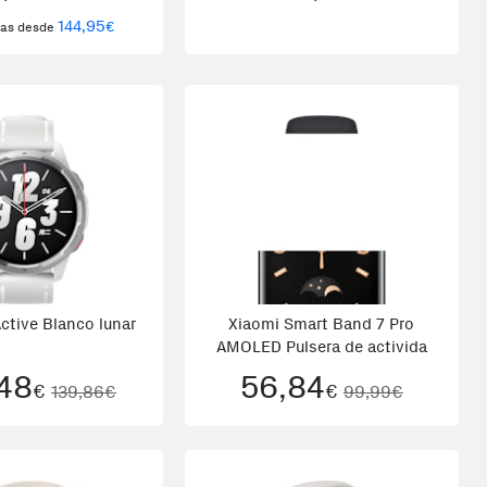
144,95
€
rtas desde
ctive Blanco lunar
Xiaomi Smart Band 7 Pro
AMOLED Pulsera de activida
,48
56,84
€
€
139,86€
99,99€