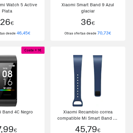
mi Watch 5 Active
Xiaomi Smart Band 9 Azul
Plata
glaciar
26
36
€
€
46,45
70,73
€
€
rtas desde
Otras ofertas desde
Coste + 1€
i Band 4C Negro
Xiaomi Recambio correa
compatible Mi Smart Band 4C
Azul Azul marino
7,99
45,79
€
€