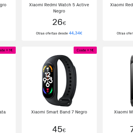
gro
Xiaomi Redmi Watch 5 Active
Xiaomi Red
Negro
26
€
44,34
€
Otras ofertas desde
Otras ofe
ste + 1€
Coste + 1€
ata
Xiaomi Smart Band 7 Negro
Xiaomi M
45
€