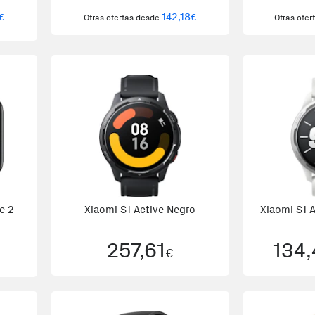
142,18
€
€
Otras ofertas desde
Otras ofe
e 2
Xiaomi S1 Active Negro
Xiaomi S1 A
257,61
134
€