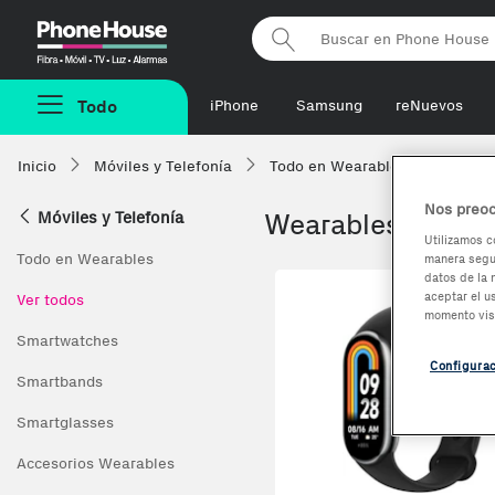
Phonehouse
Todo
iPhone
Samsung
reNuevos
Inicio
Móviles y Telefonía
Todo en Wearables
Xiaomi
Nos preoc
Móviles y Telefonía
Wearables de Xia
Utilizamos c
Todo en Wearables
manera segur
datos de la 
Co
aceptar el u
Ver todos
momento vis
Smartwatches
Configura
Smartbands
Smartglasses
Accesorios Wearables