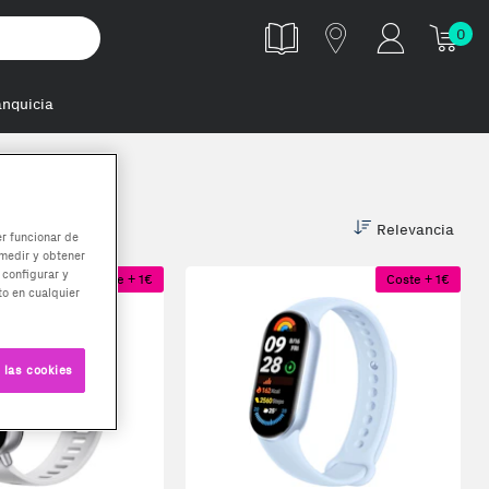
0
anquicia
Relevancia
er funcionar de
medir y obtener
 configurar y
Coste + 1€
Coste + 1€
o en cualquier
 las cookies