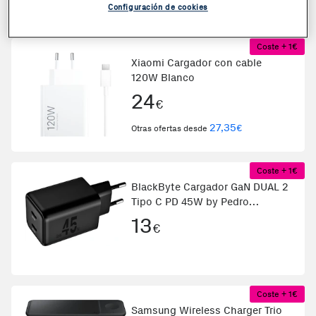
21,80
€
Otras ofertas desde
Configuración de cookies
Coste + 1€
Xiaomi Cargador con cable
120W Blanco
24
€
27,35
€
Otras ofertas desde
Coste + 1€
BlackByte Cargador GaN DUAL 2
Tipo C PD 45W by Pedro
Buerbaum Negro
13
€
Coste + 1€
Samsung Wireless Charger Trio