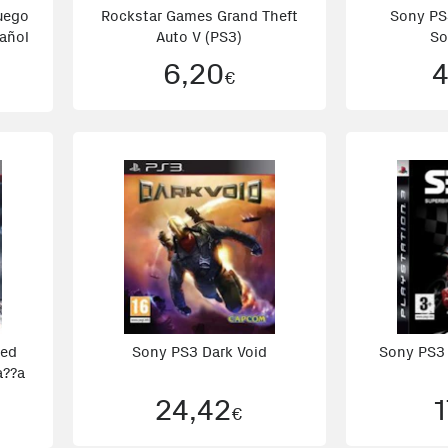
juego
Rockstar Games Grand Theft
Sony PS
pañol
Auto V (PS3)
So
6,20
4
€
ted
Sony PS3 Dark Void
Sony PS3
a??a
24,42
1
€