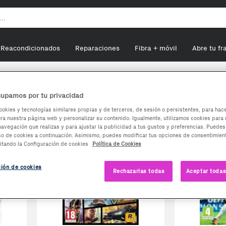
Reacondicionados
Reparaciones
Fibra + móvil
Abre tu fr
upamos por tu privacidad
ookies y tecnologías similares propias y de terceros, de sesión o persistentes, para hac
a nuestra página web y personalizar su contenido. Igualmente, utilizamos cookies para 
navegación que realizas y para ajustar la publicidad a tus gustos y preferencias. Puedes
so de cookies a continuación. Asimismo, puedes modificar tus opciones de consentimient
itando la Configuración de cookies
Política de Cookies
ción de cookies
Rechazarlas todas
Aceptar todas