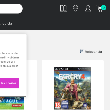
0
anquicia
Relevancia
er funcionar de
medir y obtener
 configurar y
o en cualquier
 las cookies