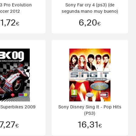
3 Pro Evolution
Sony Far cry 4 (ps3) (de
ccer 2012
segunda mano muy bueno)
1,72
6,20
€
€
 Superbikes 2009
Sony Disney Sing It - Pop Hits
(PS3)
7,27
16,31
€
€