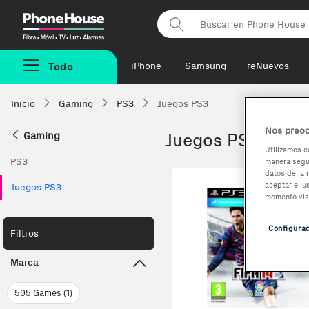
Phonehouse
Todo
iPhone
Samsung
reNuevos
Inicio
Gaming
PS3
Juegos PS3
Nos preoc
Gaming
Juegos PS3
Utilizamos c
PS3
manera segur
datos de la 
aceptar el u
Juegos PS3
momento vis
Configura
Filtros
Marca
505 Games (1)