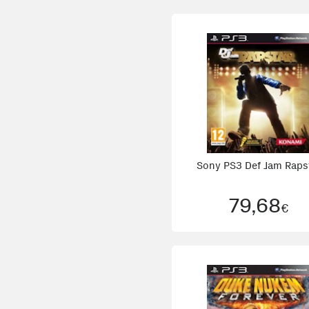
Sony PS3 Def Jam Raps
79,68
€