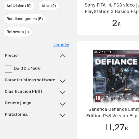
Sony FIFA 14, PS3 vídeo 
Activision (10)
Atari (2)
PlayStation 3 Básico Es
Bandland games (5)
2
€
Bethesda (1)
ver más
Precio
De 0€ a 150€
Características software
Clasificación PEGI
Genero juego
Generica Defiance Limi
Plataforma
Edition Ps3 Version Esp
11,27
€