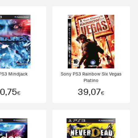
PS3 Mindjack
Sony PS3 Rainbow Six Vegas
Platino
0,75
39,07
€
€