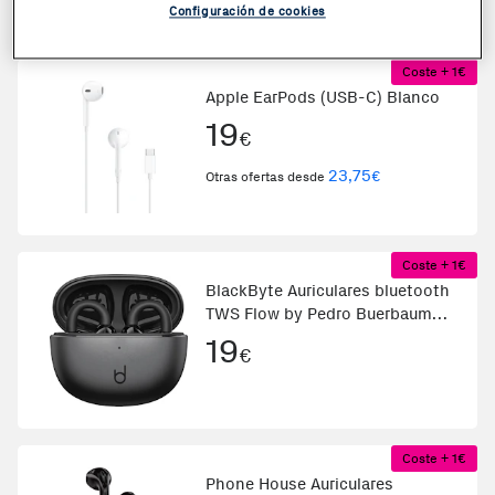
Configuración de cookies
Coste + 1€
Apple EarPods (USB-C) Blanco
19
€
23,75
€
Otras ofertas desde
Coste + 1€
BlackByte Auriculares bluetooth
TWS Flow by Pedro Buerbaum
Negro
19
€
Coste + 1€
Phone House Auriculares