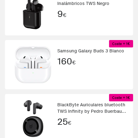
Inalámbricos TWS Negro
9
€
Coste + 1€
Samsung Galaxy Buds 3 Blanco
160
€
Coste + 1€
BlackByte Auriculares bluetooth
TWS Infinity by Pedro Buerbaum
con cancelación de ruido activa
25
€
Negro