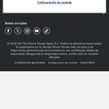
Configuración de cookies
Mundo Phone House
¿Te ayudamos?
Redes sociales
Phone House Facebook
Phone House Twitter
Phone House Instagram
Phone House Youtube
Phone House TikTok
© 2014-26 The Phone House Spain S.L. Todos los derechos reservados.
Te esperamos en tu tienda Phone House más cercana y en
https://www.phonehouse.es (ecommerce con certificado digital de
seguridad). Resguarda tu seguridad online, confía sólo en canales
oficiales.
Condiciones generales
Canal ético
Configuración de cookies