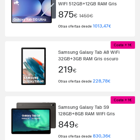
WIFI 512GB+12GB RAM Gris
875
€
1459€
1013,47
€
Otras ofertas desde
Coste + 1€
Samsung Galaxy Tab A8 WiFi
32GB+3GB RAM Gris oscuro
219
€
228,78
€
Otras ofertas desde
Coste + 1€
Samsung Galaxy Tab S9
128GB+8GB RAM WIFI Gris
849
€
830,36
€
Otras ofertas desde