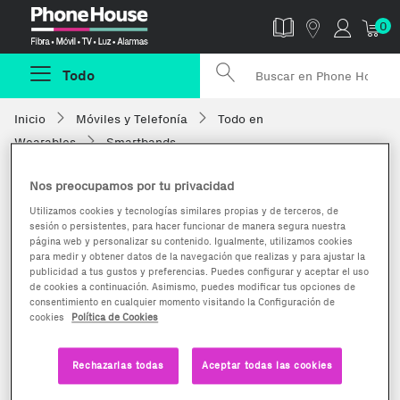
Phonehouse
0
Todo
Inicio
Móviles y Telefonía
Todo en
Wearables
Smartbands
Nos preocupamos por tu privacidad
Utilizamos cookies y tecnologías similares propias y de terceros, de
sesión o persistentes, para hacer funcionar de manera segura nuestra
página web y personalizar su contenido. Igualmente, utilizamos cookies
para medir y obtener datos de la navegación que realizas y para ajustar la
publicidad a tus gustos y preferencias. Puedes configurar y aceptar el uso
de cookies a continuación. Asimismo, puedes modificar tus opciones de
consentimiento en cualquier momento visitando la Configuración de
cookies
Política de Cookies
Rechazarlas todas
Aceptar todas las cookies