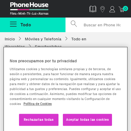
Phonehouse
0
Todo
Inicio
Móviles y Telefonía
Todo en
Wearables
Smartwatches
Nos preocupamos por tu privacidad
Utilizamos cookies y tecnologías similares propias y de terceros, de
sesión o persistentes, para hacer funcionar de manera segura nuestra
página web y personalizar su contenido. Igualmente, utilizamos cookies
para medir y obtener datos de la navegación que realizas y para ajustar la
publicidad a tus gustos y preferencias. Puedes configurar y aceptar el uso
de cookies a continuación. Asimismo, puedes modificar tus opciones de
consentimiento en cualquier momento visitando la Configuración de
cookies
Política de Cookies
Rechazarlas todas
Aceptar todas las cookies