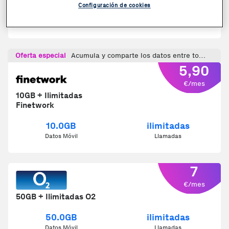
Configuración de cookies
15.0GB
ilimitadas
Datos Móvil
Llamadas
Oferta especial
Acumula y comparte los datos entre todas las líneas
5,90
€/mes
10GB + Ilimitadas
Finetwork
10.0GB
ilimitadas
Datos Móvil
Llamadas
7
€/mes
50GB + Ilimitadas O2
50.0GB
ilimitadas
Datos Móvil
Llamadas