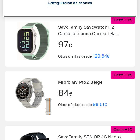
122,69
€
Otras ofertas desde
Configuración de cookies
Coste + 1€
SaveFamily SaveWatch+ 2
Carcasa blanca Correa tela
Verde claro
97
€
120,64
€
Otras ofertas desde
Coste + 1€
Mibro GS Pro2 Beige
84
€
98,61
€
Otras ofertas desde
Coste + 1€
SaveFamily SENIOR 4G Negro