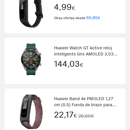
4,99
€
60,85
€
Otras ofertas desde
Huawei Watch GT Active reloj
inteligente Gris AMOLED 3,53
cm (1.39) GPS (satélite)
144,03
€
Huawei Band 4e PMOLED 1,27
cm (0.5) Funda de brazo para
monitor de actividad física Gris
22,17
€
26,60€