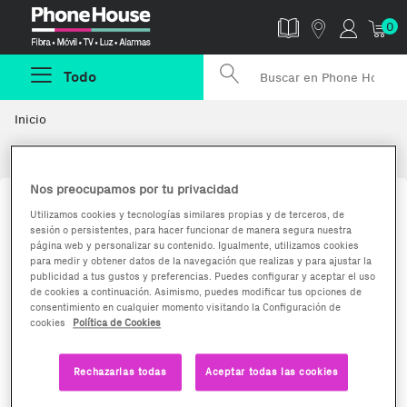
Phonehouse
0
Todo
Inicio
TV, Audio y Hi-Fi
Nos preocupamos por tu privacidad
Utilizamos cookies y tecnologías similares propias y de terceros, de
sesión o persistentes, para hacer funcionar de manera segura nuestra
página web y personalizar su contenido. Igualmente, utilizamos cookies
para medir y obtener datos de la navegación que realizas y para ajustar la
publicidad a tus gustos y preferencias. Puedes configurar y aceptar el uso
de cookies a continuación. Asimismo, puedes modificar tus opciones de
consentimiento en cualquier momento visitando la Configuración de
cookies
Política de Cookies
Televisiones
Auriculares
Rechazarlas todas
Aceptar todas las cookies