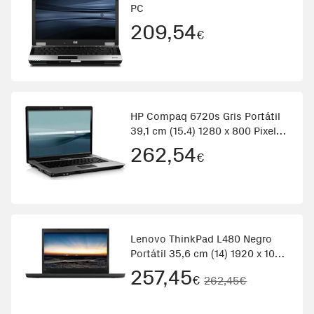
PC
209,54
€
HP Compaq 6720s Gris Portátil
39,1 cm (15.4) 1280 x 800 Pixeles
1,8 GHz Intel® Core™2 Duo
262,54
€
T5670
Lenovo ThinkPad L480 Negro
Portátil 35,6 cm (14) 1920 x 1080
Pixeles 1,60 GHz 8ª generación
257,45
€
262,45€
de procesadores Intel® Core™
i5 i5-8250U