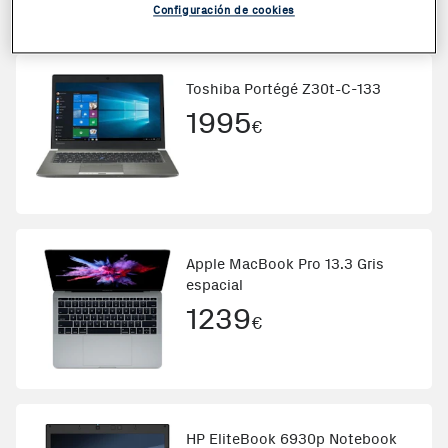
673,82
€
Otras ofertas desde
Configuración de cookies
Toshiba Portégé Z30t-C-133
1995
€
Apple MacBook Pro 13.3 Gris
espacial
1239
€
HP EliteBook 6930p Notebook