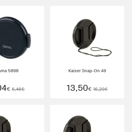
ama 5898
Kaiser Snap-On 49
04
13,50
€
€
6,46€
16,20€