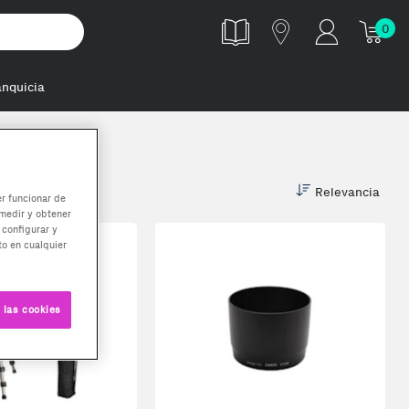
0
anquicia
Relevancia
er funcionar de
medir y obtener
 configurar y
o en cualquier
 las cookies