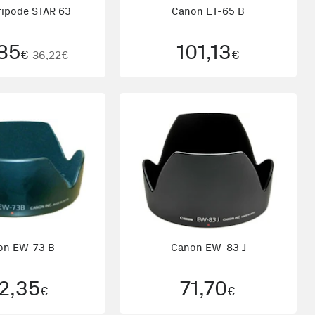
ripode STAR 63
Canon ET-65 B
85
101,13
€
€
36,22€
on EW-73 B
Canon EW-83 J
2,35
71,70
€
€