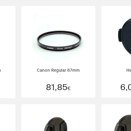
m
Canon Regular 67mm
H
81,85
6,
€