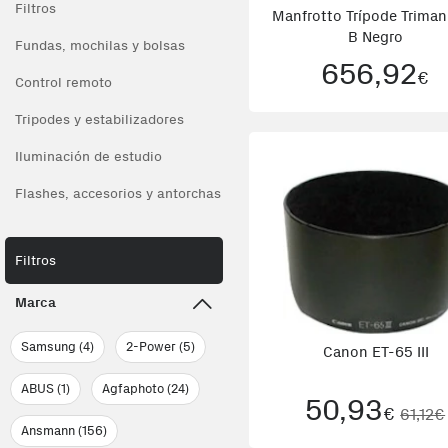
Filtros
Manfrotto Trípode Trima
B Negro
Fundas, mochilas y bolsas
656,92
€
Control remoto
Tripodes y estabilizadores
Iluminación de estudio
Flashes, accesorios y antorchas
Filtros
Marca
Samsung (4)
2-Power (5)
Canon ET-65 III
ABUS (1)
Agfaphoto (24)
50,93
€
61,12€
Ansmann (156)