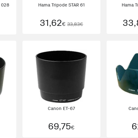
n 028
Hama Tripode STAR 61
Hama T
31,62
33,
€
33,83€
Canon ET-67
Can
69,75
6
€