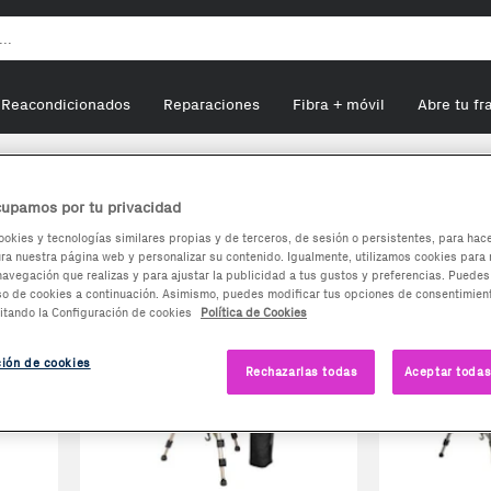
Reacondicionados
Reparaciones
Fibra + móvil
Abre tu fr
upamos por tu privacidad
 Cámara
ookies y tecnologías similares propias y de terceros, de sesión o persistentes, para hac
a nuestra página web y personalizar su contenido. Igualmente, utilizamos cookies para 
navegación que realizas y para ajustar la publicidad a tus gustos y preferencias. Puedes
so de cookies a continuación. Asimismo, puedes modificar tus opciones de consentimient
itando la Configuración de cookies
Política de Cookies
ción de cookies
Rechazarlas todas
Aceptar todas