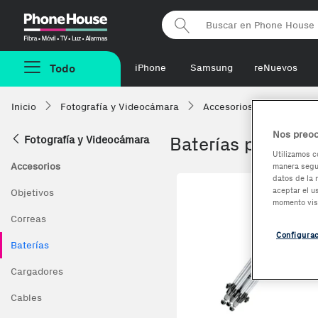
Phonehouse
Todo
iPhone
Samsung
reNuevos
Inicio
Fotografía y Videocámara
Accesorios
Baterías
Nos preoc
Fotografía y Videocámara
Baterías para tu
Utilizamos c
Accesorios
manera segur
datos de la 
aceptar el u
Objetivos
momento vis
Correas
Configura
Baterías
Cargadores
Cables