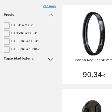
ver más
Precio
De 0€ a 150€
De 150€ a 300€
De 300€ a 500€
De 500€ a 1000€
Capacidad batería
Canon Regular 58 m
90,34
€