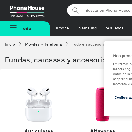
Phonehouse
Todo
iPhone
Samsung
reNuevos
Inicio
Móviles y Telefonía
Todo en accesorios
Nos preoc
Fundas, carcasas y accesorios para 
Utilizamos c
manera segur
datos de la 
aceptar el u
momento vis
Configura
Auriculares
Altavoces