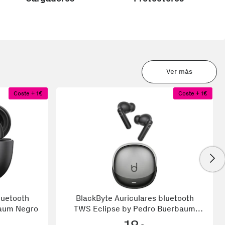
Ver más
Coste + 1€
Coste + 1€
luetooth
BlackByte Auriculares bluetooth
aum Negro
TWS Eclipse by Pedro Buerbaum
con cancelación de ruido activa