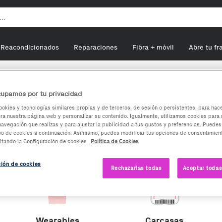
Reacondicionados
Reparaciones
Fibra + móvil
Abre tu fr
upamos por tu privacidad
Móviles
ookies y tecnologías similares propias y de terceros, de sesión o persistentes, para hac
a nuestra página web y personalizar su contenido. Igualmente, utilizamos cookies para 
navegación que realizas y para ajustar la publicidad a tus gustos y preferencias. Puedes
so de cookies a continuación. Asimismo, puedes modificar tus opciones de consentimient
itando la Configuración de cookies
Política de Cookies
ción de cookies
Rechazarlas todas
Aceptar todas
Wearables
Carcasas