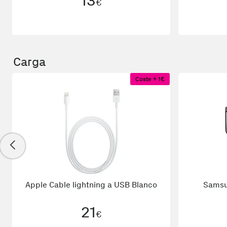
13
€
Carga
Coste + 1€
Apple Cable lightning a USB Blanco
Samsu
21
€