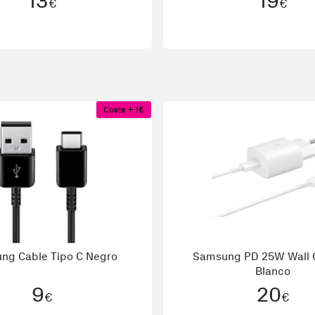
13
19
€
€
Coste + 1€
ng Cable Tipo C Negro
Samsung PD 25W Wall 
Blanco
9
20
€
€