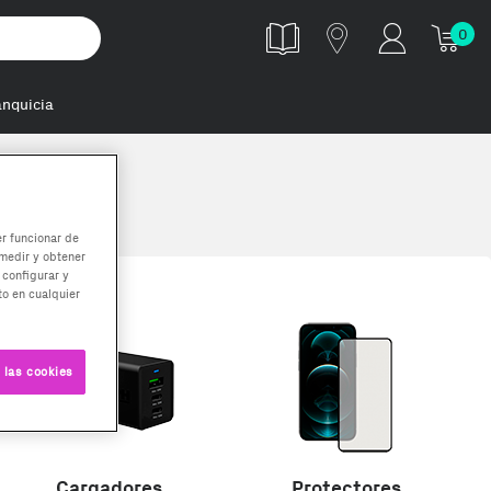
0
anquicia
er funcionar de
medir y obtener
 configurar y
o en cualquier
 las cookies
Cargadores
Protectores