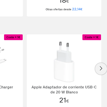
18
€
Negro
22,14
€
Otras ofertas desde
Coste + 1€
Coste + 1€
Charger
Apple Adaptador de corriente USB-C
de 20 W Blanco
21
€