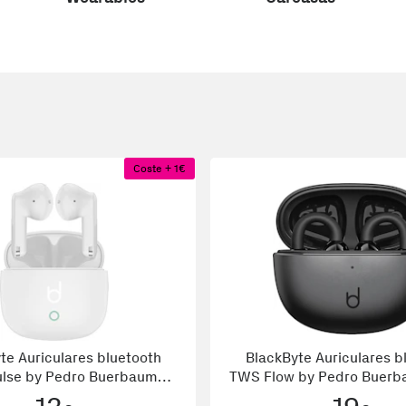
Coste + 1€
te Auriculares bluetooth
BlackByte Auriculares b
lse by Pedro Buerbaum
TWS Flow by Pedro Buerb
Blanco