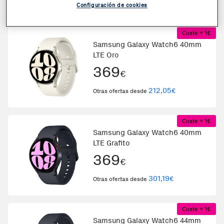
340,99
€
Otras ofertas desde
Configuración de cookies
Coste + 1€
Samsung Galaxy Watch6 40mm
LTE Oro
369
€
212,05
€
Otras ofertas desde
Coste + 1€
Samsung Galaxy Watch6 40mm
LTE Grafito
369
€
301,19
€
Otras ofertas desde
Coste + 1€
Samsung Galaxy Watch6 44mm