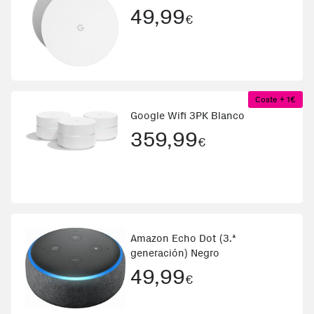
49,99
€
Coste + 1€
Google Wifi 3PK Blanco
359,99
€
Amazon Echo Dot (3.ª
generación) Negro
49,99
€