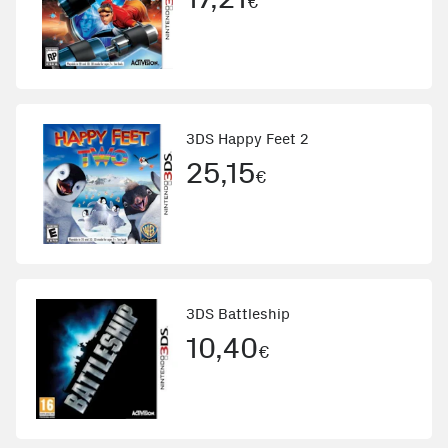
€
3DS Happy Feet 2
25,15
€
3DS Battleship
10,40
€