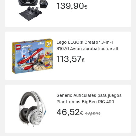
139,90
€
Lego LEGO® Creator 3-in-1
31076 Avión acrobático de alt
113,57
€
Generic Auriculares para juegos
Plantronics BigBen RIG 400
46,52
€
47,92€