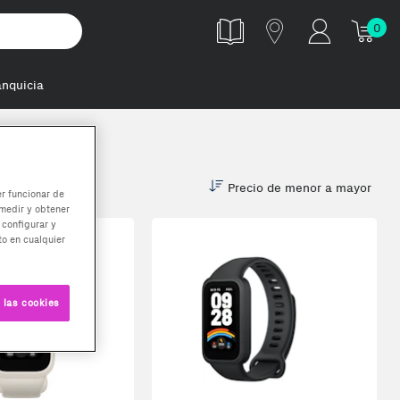
0
anquicia
Precio de menor a mayor
er funcionar de
medir y obtener
 configurar y
o en cualquier
 las cookies