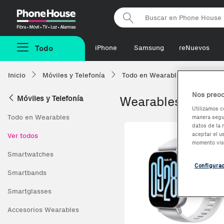
Phonehouse
Todo
iPhone
Samsung
reNuevos
Inicio
Móviles y Telefonía
Todo en Wearables
Xiaomi
Nos preoc
Móviles y Telefonía
Wearables de Xia
Utilizamos c
Todo en Wearables
manera segur
datos de la 
Co
aceptar el u
Ver todos
momento vis
Smartwatches
Configura
Smartbands
Smartglasses
Accesorios Wearables