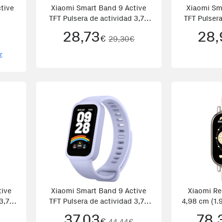
tive
Xiaomi Smart Band 9 Active
Xiaomi Sm
TFT Pulsera de actividad 3,73
TFT Pulsera
cm (1.47) Rosa
cm (1.47
28,73
28,
€
29,30€
€
tive
Xiaomi Smart Band 9 Active
Xiaomi Re
3,73
TFT Pulsera de actividad 3,73
4,98 cm (1.
cm (1.47\) Violeta
410 x 502
37,03
78,
€
44,44€