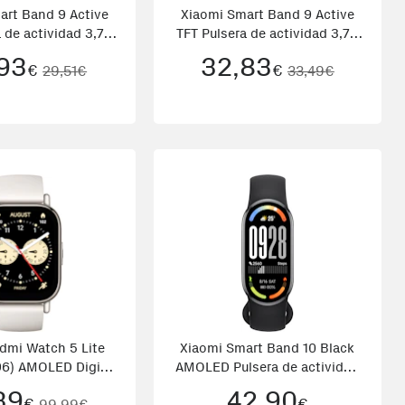
art Band 9 Active
Xiaomi Smart Band 9 Active
 de actividad 3,73
TFT Pulsera de actividad 3,73
) Beige, Blanco
cm (1.47) Negro
93
32,83
€
€
29,51€
33,49€
dmi Watch 5 Lite
Xiaomi Smart Band 10 Black
96) AMOLED Digital
AMOLED Pulsera de actividad
 Pixeles Pantalla
4,37 cm (1.72\) Negro
39
42,90
€
€
99,99€