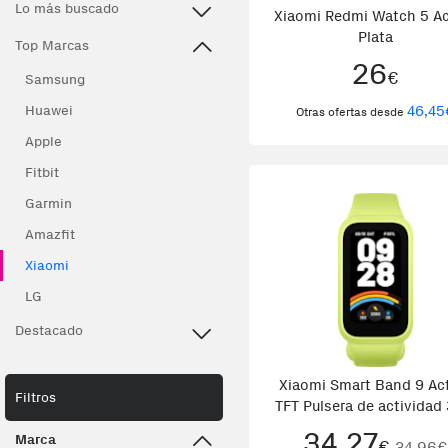
Lo más buscado
Xiaomi Redmi Watch 5 Ac
Plata
Top Marcas
26
€
Samsung
Huawei
46,45
Otras ofertas desde
Apple
Fitbit
Garmin
Amazfit
Xiaomi
LG
Destacado
Xiaomi Smart Band 9 Ac
Filtros
TFT Pulsera de actividad 
cm (1.47\) Verde
34,27
Marca
€
34,96€