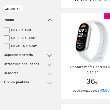
Xiaomi (63)
Co
Precio
De 0€ a 150€
De 150€ a 300€
De 300€ a 500€
Capacidad batería
Otras funcionalidades
Xiaomi Smart Band 9 Pl
glaciar
Sensores
36
€
Tipo de pantalla
43,63
Otras ofertas desde