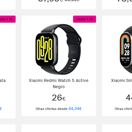
táctil O
ste + 1€
Coste + 1€
ata
Xiaomi Redmi Watch 5 Active
Xiaomi Sm
Negro
26
4
€
44,34
€
€
Otras ofertas desde
Otras ofer