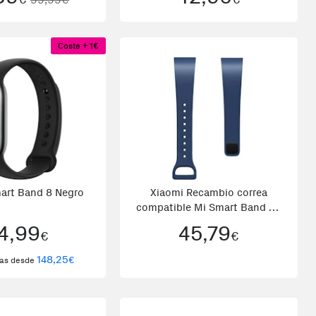
ro GPS (satélite)
Coste + 1€
art Band 8 Negro
Xiaomi Recambio correa
compatible Mi Smart Band 4C
Azul Azul marino
4,99
45,79
€
€
148,25
€
tas desde