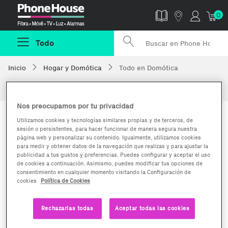
Phonehouse
0
Todo
Inicio
Hogar y Domótica
Todo en Domótica
Dómotica para tu hogar
Nos preocupamos por tu privacidad
Utilizamos cookies y tecnologías similares propias y de terceros, de
sesión o persistentes, para hacer funcionar de manera segura nuestra
página web y personalizar su contenido. Igualmente, utilizamos cookies
para medir y obtener datos de la navegación que realizas y para ajustar la
publicidad a tus gustos y preferencias. Puedes configurar y aceptar el uso
de cookies a continuación. Asimismo, puedes modificar tus opciones de
consentimiento en cualquier momento visitando la Configuración de
cookies
Política de Cookies
Altavoces inteligentes
Iluminación
Conectada
Rechazarlas todas
Aceptar todas las cookies