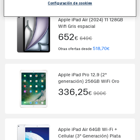
Configuración de cookies
Coste + 1€
Apple iPad Air (2024) 11 128GB
Wifi Gris espacial
652
€
649€
518,70
€
Otras ofertas desde
Apple iPad Pro 12.9 (2ª
generación) 256GB WiFi Oro
336,25
€
900€
Apple iPad Air 64GB Wi-Fi +
Cellular (3º Generación) Plata