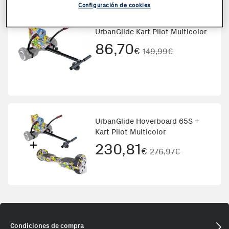
Configuración de cookies
UrbanGlide Kart Pilot Multicolor
86,70
€
149,99€
UrbanGlide Hoverboard 65S +
Kart Pilot Multicolor
230,81
€
276,97€
Condiciones de compra