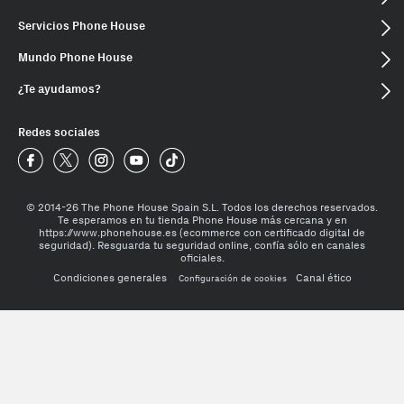
Servicios Phone House
Mundo Phone House
¿Te ayudamos?
Redes sociales
Phone House Facebook
Phone House Twitter
Phone House Instagram
Phone House Youtube
Phone House TikTok
© 2014-26 The Phone House Spain S.L. Todos los derechos reservados.
Te esperamos en tu tienda Phone House más cercana y en
https://www.phonehouse.es (ecommerce con certificado digital de
seguridad). Resguarda tu seguridad online, confía sólo en canales
oficiales.
Condiciones generales
Canal ético
Configuración de cookies