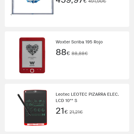
€
491,90€
Woxter Scriba 195 Rojo
88
€
88,88€
Leotec LEOTEC PIZARRA ELEC.
LCD 10"" S
21
€
21,21€