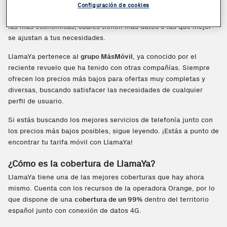
LlamaYa
? En
Phone House
te traemos toda la información que
Configuración de cookies
necesitas saber sobre las tarifas móvil en LlamaYa, cuáles son
las más económicas, cuáles tienen más datos o las que mejor
se ajustan a tus necesidades.
LlamaYa pertenece al
grupo MásMóvil
, ya conocido por el
reciente revuelo que ha tenido con otras compañías. Siempre
ofrecen los precios más bajos para ofertas muy completas y
diversas, buscando satisfacer las necesidades de cualquier
perfil de usuario.
Si estás buscando los mejores servicios de telefonía junto con
los precios más bajos posibles, sigue leyendo. ¡Estás a punto de
encontrar tu tarifa móvil con LlamaYa!
¿Cómo es la cobertura de LlamaYa?
LlamaYa tiene una de las mejores coberturas que hay ahora
mismo. Cuenta con los recursos de la operadora Orange, por lo
que dispone de una
cobertura de un 99%
dentro del territorio
español junto con conexión de datos 4G.