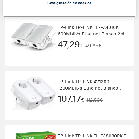
Configuración de cookies
TP-Link TP-LINK TL-PA4010KIT
600Mbit/s Ethernet Blanco 2pi
47,29
€
49,65€
TP-Link TP-LINK AV1200
1200Mbit/s Ethernet Blanco
2pieza(s
107,17
€
112,53€
TP-Link TP-LINK TL-PA8030PKIT