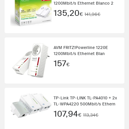
1200Mbit/s Ethernet Blanco 2
135,20
€
141,96€
AVM FRITZ!Powerline 1220E
1200Mbit/s Ethernet Blan
157
€
TP-Link TP-LINK TL-PA4010 + 2x
TL-WPA4220 500Mbit/s Ethern
107,94
€
113,34€