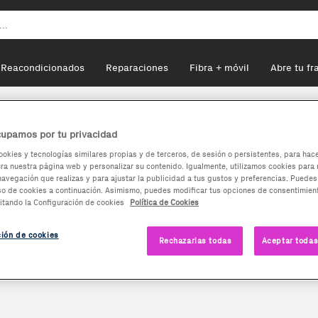
Reacondicionados
Reparaciones
Fibra + móvil
Abre tu fr
upamos por tu privacidad
ookies y tecnologías similares propias y de terceros, de sesión o persistentes, para hac
a nuestra página web y personalizar su contenido. Igualmente, utilizamos cookies para 
navegación que realizas y para ajustar la publicidad a tus gustos y preferencias. Puedes
so de cookies a continuación. Asimismo, puedes modificar tus opciones de consentimient
itando la Configuración de cookies
Política de Cookies
ción de cookies
Rechazarlas todas
Aceptar todas