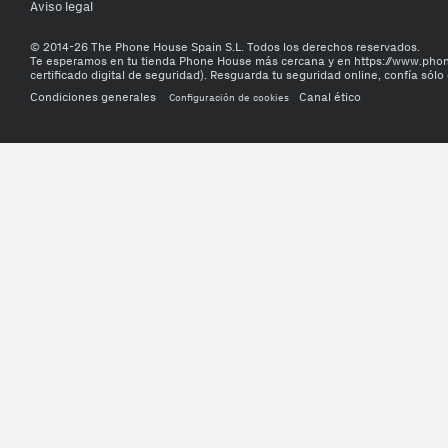
Aviso legal
© 2014-26 The Phone House Spain S.L. Todos los derechos reservados.
Te esperamos en tu tienda Phone House más cercana y en https://www.ph
certificado digital de seguridad). Resguarda tu seguridad online, confía sólo 
Condiciones generales
Canal ético
Configuración de cookies