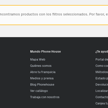
contramos productos con los filtros seleccionados. Por favor, eli
Mundo Phone House
¿Te ayu
Mapa Web
Portal d
Quiénes somos
Como co
Abre tu franquicia
Métodos
Medios y prensa
Estado 
Blog Phonehouse
Devoluci
Ver catálogo
Localiza
Trabaja con nosotros
Contact
Canjea t