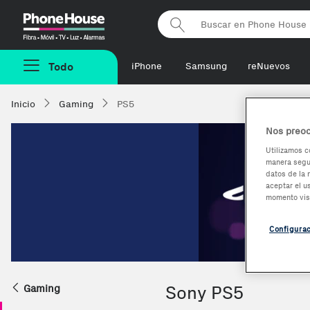
Phonehouse
Todo
iPhone
Samsung
reNuevos
Inicio
Gaming
PS5
Nos preoc
Utilizamos c
manera segur
datos de la 
aceptar el u
momento vis
Configura
Gaming
Sony PS5