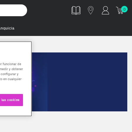
0
anquicia
er funcionar de
medir y obtener
 configurar y
o en cualquier
 las cookies