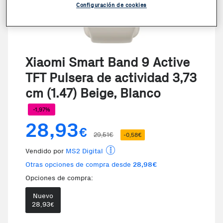
Configuración de cookies
Xiaomi Smart Band 9 Active
TFT Pulsera de actividad 3,73
cm (1.47) Beige, Blanco
-1,97%
28,93
€
29,51€
-0,58€
Vendido por
MS2 Digital
Otras opciones de compra desde
28,98€
Opciones de compra:
Nuevo
Te damos la oportunidad de elegi
28,93
€