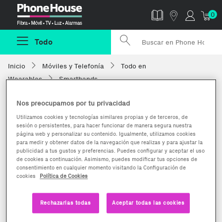
Phonehouse
0
Todo
Inicio
Móviles y Telefonía
Todo en
Wearables
Smartbands
Nos preocupamos por tu privacidad
Utilizamos cookies y tecnologías similares propias y de terceros, de
sesión o persistentes, para hacer funcionar de manera segura nuestra
página web y personalizar su contenido. Igualmente, utilizamos cookies
para medir y obtener datos de la navegación que realizas y para ajustar la
publicidad a tus gustos y preferencias. Puedes configurar y aceptar el uso
de cookies a continuación. Asimismo, puedes modificar tus opciones de
consentimiento en cualquier momento visitando la Configuración de
cookies
Política de Cookies
Rechazarlas todas
Aceptar todas las cookies