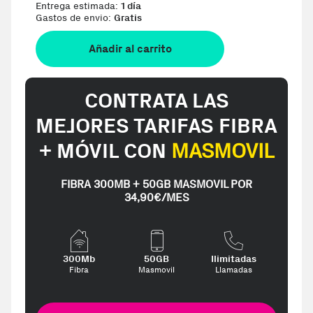
Entrega estimada:
1 día
Gastos de envio:
Gratis
Añadir al carrito
CONTRATA LAS
MEJORES TARIFAS FIBRA
+ MÓVIL CON
MASMOVIL
FIBRA 300MB + 50GB MASMOVIL POR
34,90€/MES
300Mb
50GB
Ilimitadas
Fibra
Masmovil
Llamadas