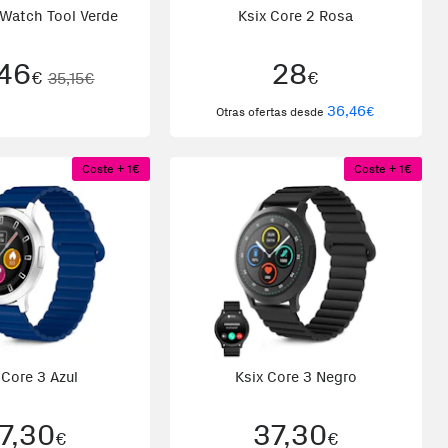
Watch Tool Verde
Ksix Core 2 Rosa
46
28
€
€
35,15€
36,46
€
Otras ofertas desde
Coste + 1€
Coste + 1€
 Core 3 Azul
Ksix Core 3 Negro
7,30
37,30
€
€