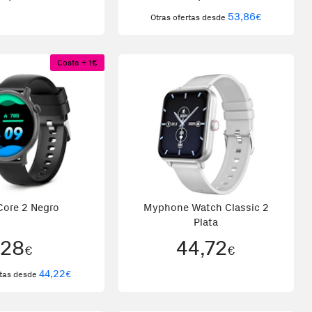
53,86
€
Otras ofertas desde
Coste + 1€
Core 2 Negro
Myphone Watch Classic 2
Plata
28
44,72
€
€
44,22
€
rtas desde