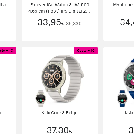
tivo
Forever IGo Watch 3 JW-500
Myphone 
4,65 cm (1.83\) IPS Digital 240
x 284 Pixeles Pantalla táctil
33,95
34,
€
36,33€
Rojo
ste + 1€
Coste + 1€
o
Ksix Core 3 Beige
Ksix
37,30
3
€