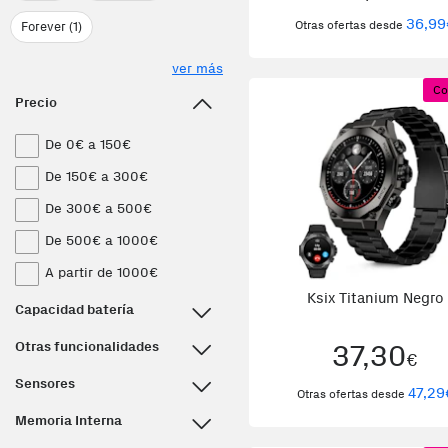
36,99
Otras ofertas desde
Forever (1)
ver más
Co
Precio
De 0€ a 150€
De 150€ a 300€
De 300€ a 500€
De 500€ a 1000€
A partir de 1000€
Ksix Titanium Negro
Capacidad batería
Otras funcionalidades
37,30
€
Sensores
47,29
Otras ofertas desde
Memoria Interna