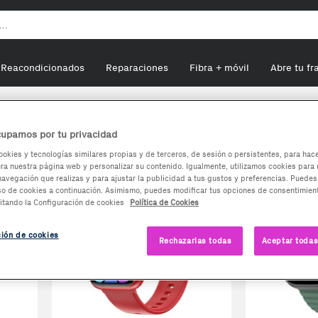
Reacondicionados
Reparaciones
Fibra + móvil
Abre tu fr
les waterproof
upamos por tu privacidad
ntes al agua
ookies y tecnologías similares propias y de terceros, de sesión o persistentes, para hac
a nuestra página web y personalizar su contenido. Igualmente, utilizamos cookies para 
navegación que realizas y para ajustar la publicidad a tus gustos y preferencias. Puedes
so de cookies a continuación. Asimismo, puedes modificar tus opciones de consentimient
itando la Configuración de cookies
Política de Cookies
ción de cookies
Rechazarlas todas
Aceptar todas