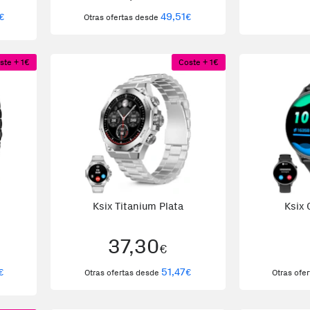
49,51
€
€
Otras ofertas desde
ste + 1€
Coste + 1€
Ksix Titanium Plata
Ksix 
37,30
€
51,47
€
€
Otras ofertas desde
Otras ofe