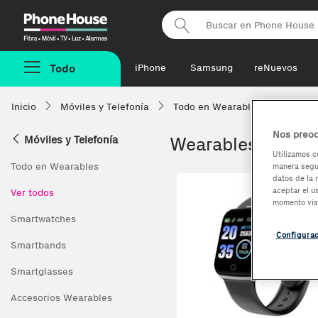
Phonehouse
Todo
iPhone
Samsung
reNuevos
Inicio
Móviles y Telefonía
Todo en Wearables
Wearab
Nos preoc
Móviles y Telefonía
Wearables resiste
Utilizamos c
Todo en Wearables
manera segur
datos de la 
aceptar el u
Ver todos
momento vis
Smartwatches
Configura
Smartbands
Smartglasses
Accesorios Wearables