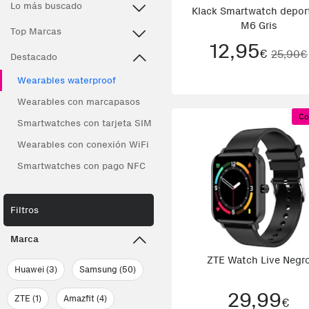
Lo más buscado
Klack Smartwatch depor
M6 Gris
Top Marcas
12,95
€
25,90€
Destacado
Wearables waterproof
Wearables con marcapasos
Co
Smartwatches con tarjeta SIM
Wearables con conexión WiFi
Smartwatches con pago NFC
Filtros
Marca
ZTE Watch Live Negr
Huawei (3)
Samsung (50)
29,99
ZTE (1)
Amazfit (4)
€