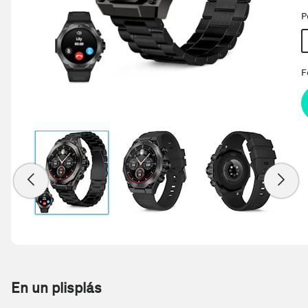
P
F
En un plisplás