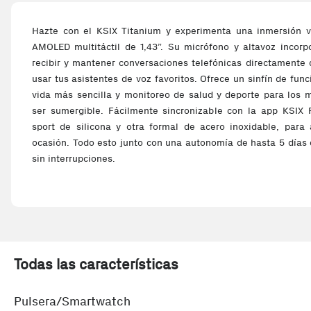
Hazte con el KSIX Titanium y experimenta una inmersión vi
AMOLED multitáctil de 1,43”. Su micrófono y altavoz incorp
recibir y mantener conversaciones telefónicas directamente
usar tus asistentes de voz favoritos. Ofrece un sinfín de fun
vida más sencilla y monitoreo de salud y deporte para los 
ser sumergible. Fácilmente sincronizable con la app KSIX P
sport de silicona y otra formal de acero inoxidable, para 
ocasión. Todo esto junto con una autonomía de hasta 5 días 
sin interrupciones.
Un diseño desbordante
La pantalla AMOLED multitáctil de 1,43” del KSIX Titanium o
y colores vivos que, junto con una alta resolución de 466 
experiencia de uso al máximo. Además, incluye 2 correas: u
elegante de acero inoxidable. De esta manera, podrás adap
Todas las características
cuestión de segundos según la ocasión, alternando entre un l
el día a día y un look más serio y elegante para ocasiones 
Pulsera/Smartwatch
con una carcasa robusta y resistente que hace del Titanium u