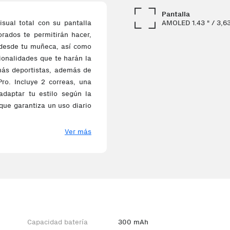
Pantalla
AMOLED 1.43 " / 3,6
sual total con su pantalla
orados te permitirán hacer,
 desde tu muñeca, así como
cionalidades que te harán la
más deportistas, además de
ro. Incluye 2 correas, una
adaptar tu estilo según la
que garantiza un uso diario
Ver más
frece unas imágenes nítidas
x 466 píxeles, elevarán tu
na sport de silicona y otra
tar el estilo del reloj en
ook casual sport ideal para
especiales. Todo esto junto
Capacidad batería
300 mAh
n smartwatch todoterreno.