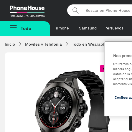
Phonehouse
Todo
iPhone
Samsung
reNuevos
Inicio
Móviles y Telefonía
Todo en Wearables
Smartw
Nos preoc
Utilizamos c
Coste + 1€
manera segur
datos de la 
aceptar el u
momento vis
Configura
O
O