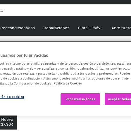
Reacondicionados
Reparaciones
Fibra + móvil
Abre tu fr
atches
Ksix Titanium
upamos por tu privacidad
ookies y tecnologías similares propias y de terceros, de sesión o persistentes, para hac
a nuestra página web y personalizar su contenido. Igualmente, utilizamos cookies para 
Ksix Titanium
navegación que realizas y para ajustar la publicidad a tus gustos y preferencias. Puedes
so de cookies a continuación. Asimismo, puedes modificar tus opciones de consentimient
itando la Configuración de cookies
Política de Cookies
37,30
€
ción de cookies
Rechazarlas todas
Aceptar todas
tras opciones de compra desde
46,19€
pciones de compra:
Nuevo
37,30
€