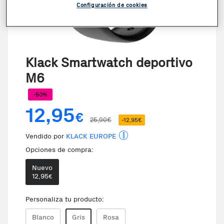
Configuración de cookies
Klack Smartwatch deportivo
M6
-50%
12,95
€
25,90€
-12,95€
Vendido por
KLACK EUROPE
Opciones de compra:
Nuevo
12,95
€
Te damos la oportunidad de el
Personaliza tu producto:
Blanco
Gris
Rosa