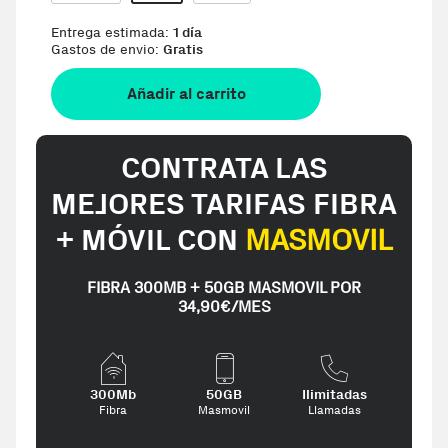
Entrega estimada:
1 día
Gastos de envio:
Gratis
Añadir al carrito
CONTRATA LAS
MEJORES TARIFAS FIBRA
+ MÓVIL CON
MASMOVIL
FIBRA 300MB + 50GB MASMOVIL POR
34,90€/MES
300Mb
50GB
Ilimitadas
Fibra
Masmovil
Llamadas