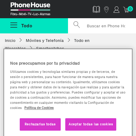
Phonehouse
0
Todo
Inicio
Móviles y Telefonía
Todo en
Wearables
Smartwatches
Nos preocupamos por tu privacidad
Utilizamos cookies y tecnologías similares propias y de terceros, de
sesión o persistentes, para hacer funcionar de manera segura nuestra
página web y personalizar su contenido. Igualmente, utilizamos cookies
para medir y obtener datos de la navegación que realizas y para ajustar la
publicidad a tus gustos y preferencias. Puedes configurar y aceptar el uso
de cookies a continuación. Asimismo, puedes modificar tus opciones de
consentimiento en cualquier momento visitando la Configuración de
cookies
Política de Cookies
Rechazarlas todas
Aceptar todas las cookies