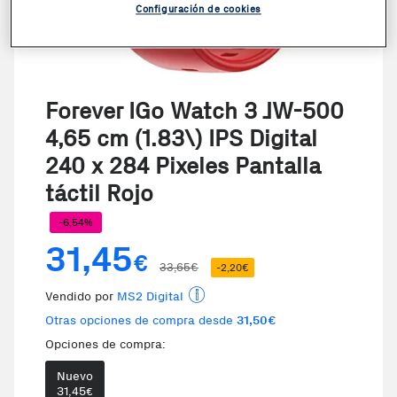
Configuración de cookies
Forever IGo Watch 3 JW-500
4,65 cm (1.83\) IPS Digital
240 x 284 Pixeles Pantalla
táctil Rojo
-6,54%
31,45
€
33,65€
-2,20€
Vendido por
MS2 Digital
Otras opciones de compra desde
31,50€
Opciones de compra:
Nuevo
Te damos la oportunidad de elegi
31,45
€