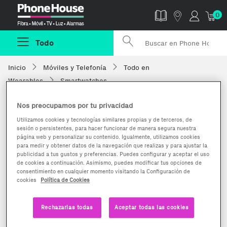
Phonehouse
0
Todo
Inicio
Móviles y Telefonía
Todo en
Wearables
Smartwatches
Nos preocupamos por tu privacidad
Utilizamos cookies y tecnologías similares propias y de terceros, de
sesión o persistentes, para hacer funcionar de manera segura nuestra
página web y personalizar su contenido. Igualmente, utilizamos cookies
para medir y obtener datos de la navegación que realizas y para ajustar la
publicidad a tus gustos y preferencias. Puedes configurar y aceptar el uso
de cookies a continuación. Asimismo, puedes modificar tus opciones de
consentimiento en cualquier momento visitando la Configuración de
cookies
Política de Cookies
Rechazarlas todas
Aceptar todas las cookies