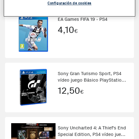
Configuración de cookies
EA Games FIFA 19 - PS4
4,10
€
Sony Gran Turismo Sport, PS4
vídeo juego Básico PlayStation
4 Español
12,50
€
Sony Uncharted 4: A Thief's End
Special Edition, PS4 vídeo juego