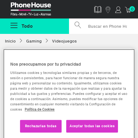
Phonehouse
0
Todo
Inicio
Gaming
Videojuegos
Nos preocupamos por tu privacidad
Utilizamos cookies y tecnologías similares propias y de terceros, de
sesión o persistentes, para hacer funcionar de manera segura nuestra
página web y personalizar su contenido. Igualmente, utilizamos cookies
para medir y obtener datos de la navegación que realizas y para ajustar la
publicidad a tus gustos y preferencias. Puedes configurar y aceptar el uso
de cookies a continuación. Asimismo, puedes modificar tus opciones de
consentimiento en cualquier momento visitando la Configuración de
cookies
Política de Cookies
Rechazarlas todas
Aceptar todas las cookies