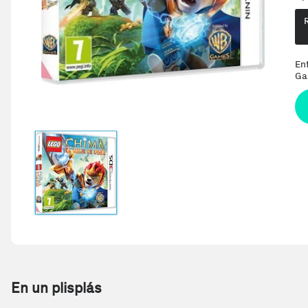
En
Ga
En un plisplás