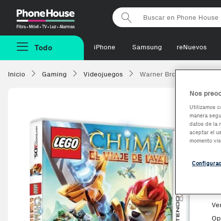
Phonehouse
Todo
iPhone
Samsung
reNuevos
Inicio
Gaming
Videojuegos
Warner Bros Lego Legend
Nos preoc
Utilizamos c
manera segur
W
datos de la 
aceptar el u
C
momento vis
Re
Configura
Es
Ve
Op