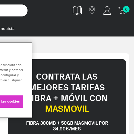
0
anquicia
er funcionar de
medir y obtener
CONTRATA LAS
 configurar y
o en cualquier
MEJORES TARIFAS
FIBRA + MÓVIL CON
 las cookies
MASMOVIL
FIBRA 300MB + 50GB MASMOVIL POR
34,90€/MES