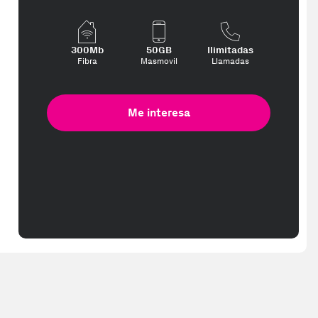
el producto no contenga material adicional como copias digitales, p
300Mb
50GB
Ilimitadas
Fibra
Masmovil
Llamadas
Me interesa