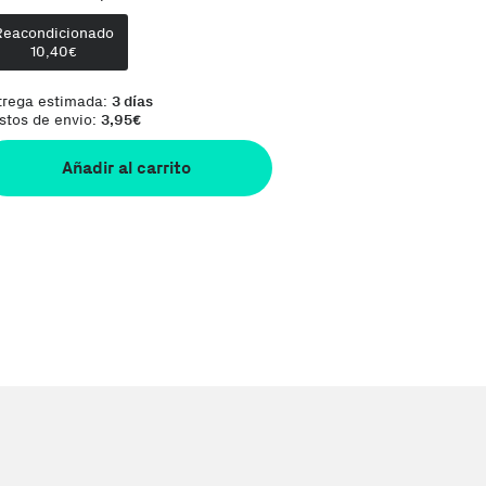
Reacondicionado
Comentario del vendedor:
Es posible que 
10,40
€
trega estimada:
3 días
stos de envio:
3,95
€
Añadir al carrito