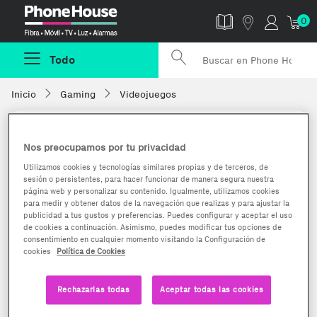
Phonehouse
0
Todo
Inicio
Gaming
Videojuegos
Nos preocupamos por tu privacidad
Utilizamos cookies y tecnologías similares propias y de terceros, de
sesión o persistentes, para hacer funcionar de manera segura nuestra
página web y personalizar su contenido. Igualmente, utilizamos cookies
para medir y obtener datos de la navegación que realizas y para ajustar la
publicidad a tus gustos y preferencias. Puedes configurar y aceptar el uso
de cookies a continuación. Asimismo, puedes modificar tus opciones de
consentimiento en cualquier momento visitando la Configuración de
cookies
Política de Cookies
Rechazarlas todas
Aceptar todas las cookies