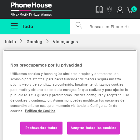
Phonehouse
0
Todo
Inicio
Gaming
Videojuegos
Nos preocupamos por tu privacidad
Utilizamos cookies y tecnologías similares propias y de terceros, de
sesión o persistentes, para hacer funcionar de manera segura nuestra
página web y personalizar su contenido. Igualmente, utilizamos cookies
para medir y obtener datos de la navegación que realizas y para ajustar la
publicidad a tus gustos y preferencias. Puedes configurar y aceptar el uso
de cookies a continuación. Asimismo, puedes modificar tus opciones de
consentimiento en cualquier momento visitando la Configuración de
cookies
Política de Cookies
Rechazarlas todas
Aceptar todas las cookies