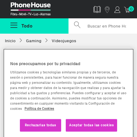
Phonehouse
0
Todo
Inicio
Gaming
Videojuegos
Nos preocupamos por tu privacidad
Utilizamos cookies y tecnologías similares propias y de terceros, de
sesión o persistentes, para hacer funcionar de manera segura nuestra
página web y personalizar su contenido. Igualmente, utilizamos cookies
para medir y obtener datos de la navegación que realizas y para ajustar la
publicidad a tus gustos y preferencias. Puedes configurar y aceptar el uso
de cookies a continuación. Asimismo, puedes modificar tus opciones de
consentimiento en cualquier momento visitando la Configuración de
cookies
Política de Cookies
Rechazarlas todas
Aceptar todas las cookies