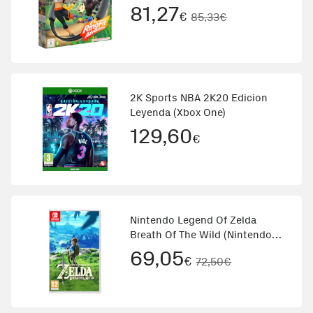
81,27
€
85,33€
2K Sports NBA 2K20 Edicion
Leyenda (Xbox One)
129,60
€
Nintendo Legend Of Zelda
Breath Of The Wild (Nintendo
Switch)
69,05
€
72,50€