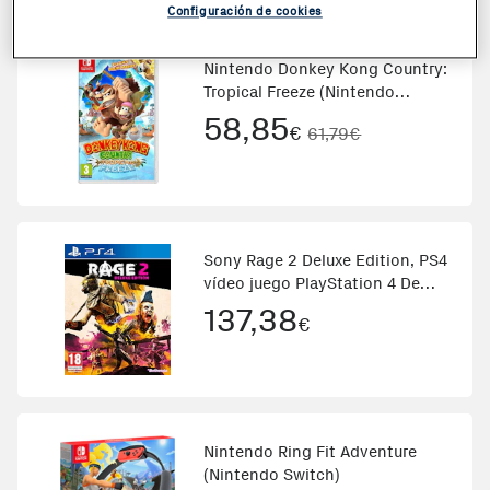
Configuración de cookies
Nintendo Donkey Kong Country:
Tropical Freeze (Nintendo
Switch)
58,85
€
61,79€
Sony Rage 2 Deluxe Edition, PS4
vídeo juego PlayStation 4 De
lujo
137,38
€
Nintendo Ring Fit Adventure
(Nintendo Switch)