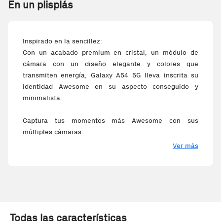
En un plisplás
Inspirado en la sencillez:
Con un acabado premium en cristal, un módulo de
cámara con un diseño elegante y colores que
transmiten energía, Galaxy A54 5G lleva inscrita su
identidad Awesome en su aspecto conseguido y
minimalista.
Captura tus momentos más Awesome con sus
múltiples cámaras:
Dispone de una cámara para selfies de 32MP mientras
Ver más
que en la parte trasera lleva una cámara triple de
50MP+12MP+5MP para que inmortalices tus mejores
momentos con la mejor calidad.
Graba vídeos muy Awesome sin despeinarte:
Con VDIS y un OIS gran angular, Galaxy A54 5G te
Todas las características