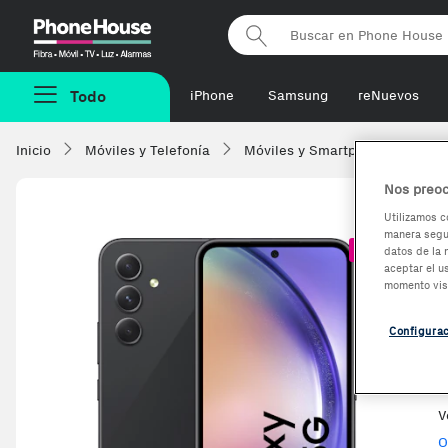
Phonehouse
Todo
iPhone
Samsung
reNuevos
Inicio
Móviles y Telefonía
Móviles y Smartphones
Sa
Nos preoc
Utilizamos c
manera segur
-257,62€
datos de la 
aceptar el u
momento vis
R
Configura
E
V
O