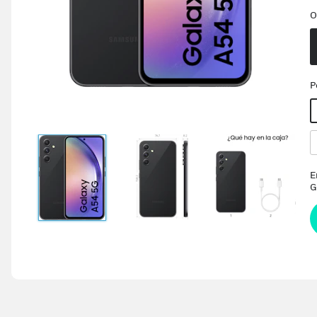
O
P
E
G