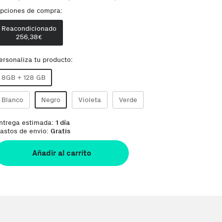
pciones de compra:
Comentario del vendedor:
buen estado, ligeras m
Reacondicionado
256,38
€
ersonaliza tu producto:
8GB + 128 GB
Blanco
Negro
Violeta
Verde
ntrega estimada:
1 día
astos de envio:
Gratis
Añadir al carrito