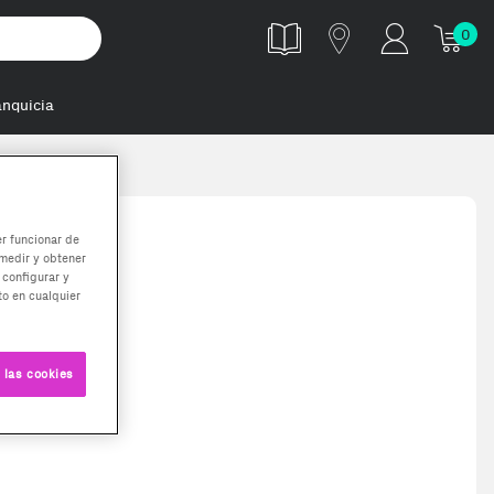
0
anquicia
er funcionar de
medir y obtener
 configurar y
o en cualquier
 las cookies