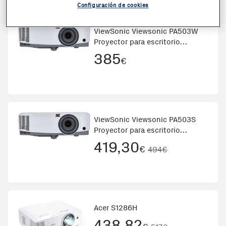
Configuración de cookies
ViewSonic Viewsonic PA503W
Proyector para escritorio
3600lúm
385
€
ViewSonic Viewsonic PA503S
Proyector para escritorio
3600lúm
419,30
€
494€
Acer S1286H
438,82