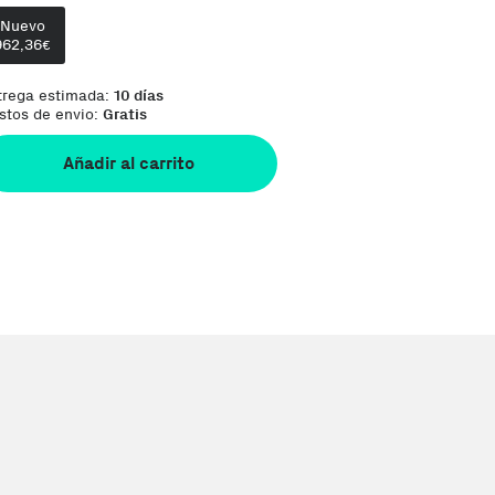
Te damos la oportunidad de elegir lo que más te
Nuevo
962,36
€
trega estimada:
10 días
stos de envio:
Gratis
Añadir al carrito