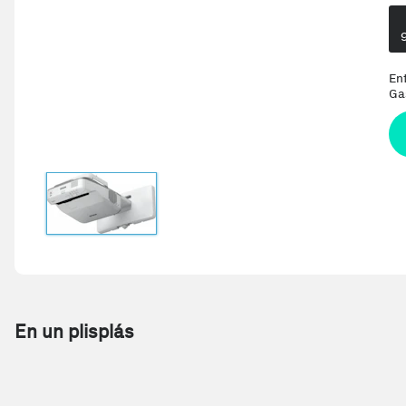
En
Ga
En un plisplás