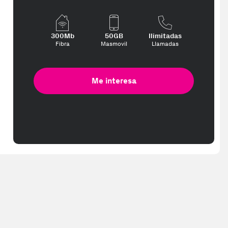
 interese, con los mejores precios. Gracias a nuestros vendedores d
300Mb
50GB
Ilimitadas
Fibra
Masmovil
Llamadas
Me interesa