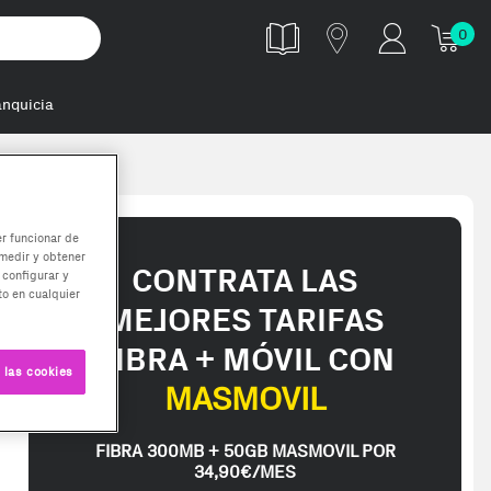
0
anquicia
er funcionar de
medir y obtener
CONTRATA LAS
 configurar y
o en cualquier
MEJORES TARIFAS
FIBRA + MÓVIL CON
 las cookies
MASMOVIL
FIBRA 300MB + 50GB MASMOVIL POR
34,90€/MES