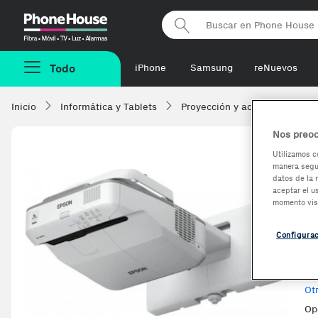
Phonehouse
Todo
iPhone
Samsung
reNuevos
Inicio
Informática y Tablets
Proyección y accesorios
Nos preoc
Utilizamos c
manera segur
E
datos de la 
aceptar el u
m
momento vis
Configura
Ve
Ot
Op