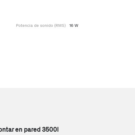
Potencia de sonido (RMS)
16 W
ntar en pared 3500l