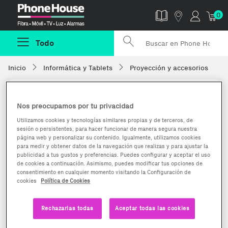
Phonehouse
0
Todo
Inicio
Informática y Tablets
Proyección y accesorios
Nos preocupamos por tu privacidad
Utilizamos cookies y tecnologías similares propias y de terceros, de
sesión o persistentes, para hacer funcionar de manera segura nuestra
página web y personalizar su contenido. Igualmente, utilizamos cookies
para medir y obtener datos de la navegación que realizas y para ajustar la
publicidad a tus gustos y preferencias. Puedes configurar y aceptar el uso
de cookies a continuación. Asimismo, puedes modificar tus opciones de
consentimiento en cualquier momento visitando la Configuración de
cookies
Política de Cookies
Rechazarlas todas
Aceptar todas las cookies