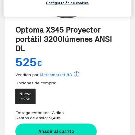
Configuración de cookies
Optoma X345 Proyector
portátil 3200lúmenes ANSI
DL
525
€
Vendido por
Mercamarket 88
Opciones de compra:
Nuevo
525
€
Te damos la oportunidad de e
Entrega estimada:
3 días
Gastos de envio:
9,49
€
Añadir al carrito