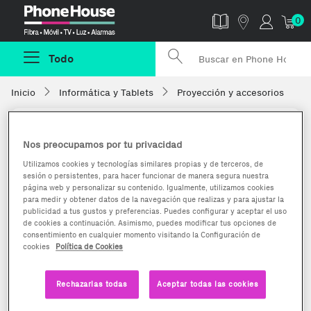
Phonehouse
0
Todo
Inicio
Informática y Tablets
Proyección y accesorios
Nos preocupamos por tu privacidad
Utilizamos cookies y tecnologías similares propias y de terceros, de
sesión o persistentes, para hacer funcionar de manera segura nuestra
página web y personalizar su contenido. Igualmente, utilizamos cookies
para medir y obtener datos de la navegación que realizas y para ajustar la
publicidad a tus gustos y preferencias. Puedes configurar y aceptar el uso
de cookies a continuación. Asimismo, puedes modificar tus opciones de
consentimiento en cualquier momento visitando la Configuración de
cookies
Política de Cookies
Rechazarlas todas
Aceptar todas las cookies