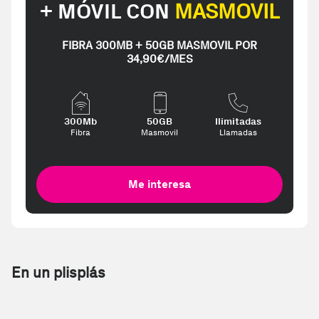
+ MÓVIL CON
MASMOVIL
FIBRA 300MB + 50GB MASMOVIL POR
34,90€/MES
300Mb
50GB
Ilimitadas
Fibra
Masmovil
Llamadas
Me interesa
En un plisplás