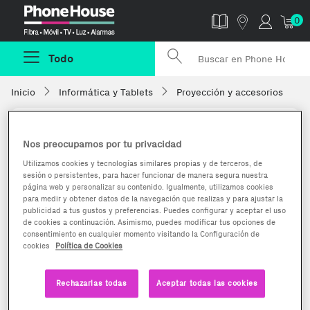
Phonehouse
0
Todo
Inicio
Informática y Tablets
Proyección y accesorios
Nos preocupamos por tu privacidad
Utilizamos cookies y tecnologías similares propias y de terceros, de
sesión o persistentes, para hacer funcionar de manera segura nuestra
página web y personalizar su contenido. Igualmente, utilizamos cookies
para medir y obtener datos de la navegación que realizas y para ajustar la
publicidad a tus gustos y preferencias. Puedes configurar y aceptar el uso
de cookies a continuación. Asimismo, puedes modificar tus opciones de
consentimiento en cualquier momento visitando la Configuración de
cookies
Política de Cookies
Rechazarlas todas
Aceptar todas las cookies