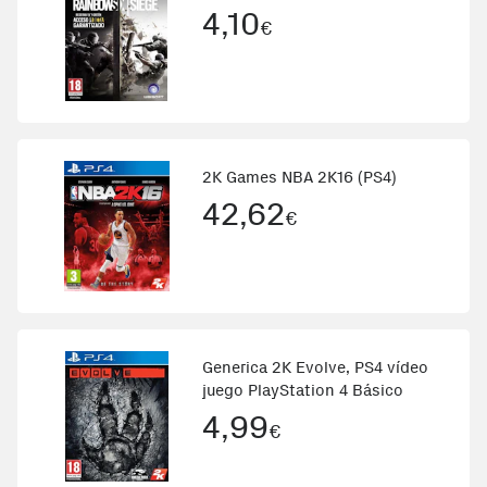
4,10
€
2K Games NBA 2K16 (PS4)
42,62
€
Generica 2K Evolve, PS4 vídeo
juego PlayStation 4 Básico
4,99
€