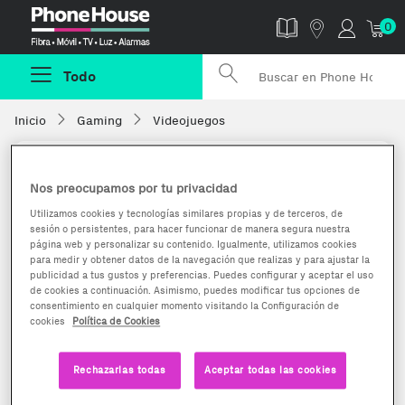
Phonehouse
0
Todo
Inicio
Gaming
Videojuegos
Nos preocupamos por tu privacidad
Utilizamos cookies y tecnologías similares propias y de terceros, de
sesión o persistentes, para hacer funcionar de manera segura nuestra
página web y personalizar su contenido. Igualmente, utilizamos cookies
para medir y obtener datos de la navegación que realizas y para ajustar la
publicidad a tus gustos y preferencias. Puedes configurar y aceptar el uso
de cookies a continuación. Asimismo, puedes modificar tus opciones de
consentimiento en cualquier momento visitando la Configuración de
cookies
Política de Cookies
Rechazarlas todas
Aceptar todas las cookies