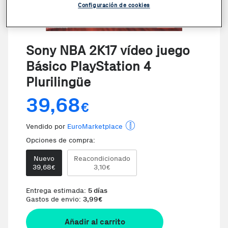
Configuración de cookies
Sony NBA 2K17 vídeo juego
Básico PlayStation 4
Plurilingüe
39,68
€
Vendido por
EuroMarketplace
Opciones de compra:
Nuevo
Reacondicionado
39,68
3,10
€
€
Entrega estimada:
5 días
Gastos de envio:
3,99
€
Añadir al carrito