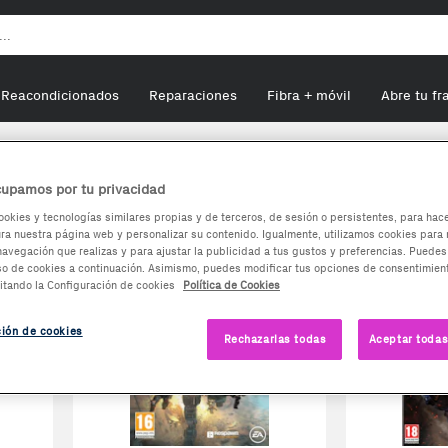
Reacondicionados
Reparaciones
Fibra + móvil
Abre tu fr
dor para PS4
upamos por tu privacidad
dor para PS4
ookies y tecnologías similares propias y de terceros, de sesión o persistentes, para hac
a nuestra página web y personalizar su contenido. Igualmente, utilizamos cookies para 
navegación que realizas y para ajustar la publicidad a tus gustos y preferencias. Puedes
so de cookies a continuación. Asimismo, puedes modificar tus opciones de consentimient
itando la Configuración de cookies
Política de Cookies
ción de cookies
Rechazarlas todas
Aceptar todas