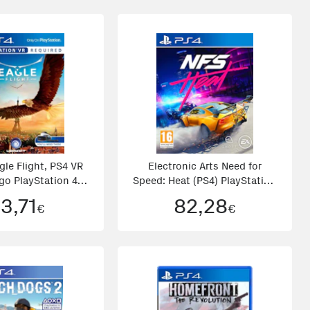
gle Flight, PS4 VR
Electronic Arts Need for
go PlayStation 4
Speed: Heat (PS4) PlayStation
ico Francés
4 Básico Plurilingüe
3,71
82,28
€
€