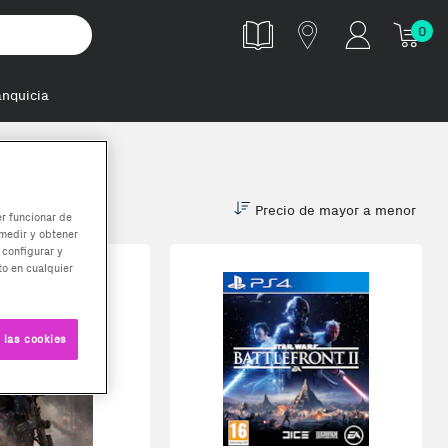
0
anquicia
Precio de mayor a menor
er funcionar de
medir y obtener
 configurar y
o en cualquier
 las cookies