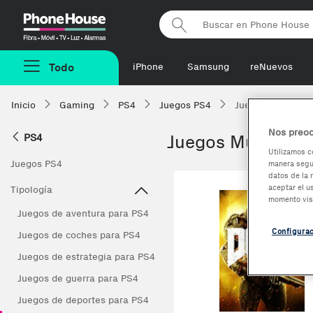
Phonehouse
Todo
iPhone
Samsung
reNuevos
Inicio
Gaming
PS4
Juegos PS4
Juegos multijuga
Nos preoc
PS4
Juegos Multijuga
Utilizamos c
Juegos PS4
manera segur
datos de la 
aceptar el u
Tipología
momento vis
Juegos de aventura para PS4
Configura
Juegos de coches para PS4
Juegos de estrategia para PS4
Juegos de guerra para PS4
Juegos de deportes para PS4