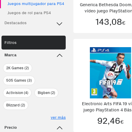
Juegos multijugador para PS4
Generica Bethesda Doom
vídeo juego PlayStatio
Juegos de rol para PS4
Básico Francés
143,08
€
Destacados
Filtros
Marca
2K Games (2)
505 Games (3)
Activision (4)
Bigben (2)
Electronic Arts FIFA 19 v
Blizzard (2)
juego PlayStation 4 Bás
Inglés, Italiano
ver más
92,46
€
Precio