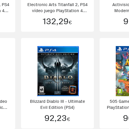
, PS4
Electronic Arts Titanfall 2, PS4
Activisi
n 4
vídeo juego PlayStation 4
Modern
Básico Francés
132,29
9
€
ídeo
Blizzard Diablo III - Ultimate
505 Game
ico
Evil Edition (PS4)
PlayStatio
92,23
9
€