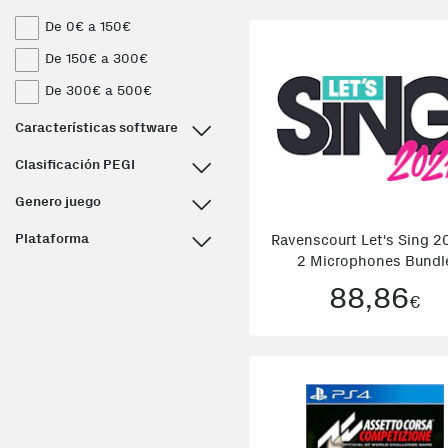
De 0€ a 150€
De 150€ a 300€
De 300€ a 500€
Características software
Clasificación PEGI
Genero juego
Plataforma
Ravenscourt Let's Sing 2
2 Microphones Bundl
PlayStation 4
88,86
€