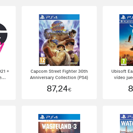
021 +
Capcom Street Fighter 30th
Ubisoft Ea
e
Anniversary Collection (PS4)
vídeo jue
Bás
87,24
8
€