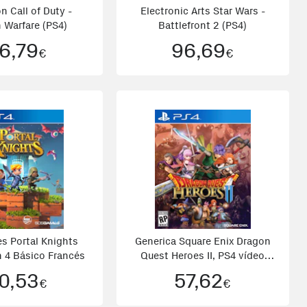
on Call of Duty -
Electronic Arts Star Wars -
 Warfare (PS4)
Battlefront 2 (PS4)
6,79
96,69
€
€
s Portal Knights
Generica Square Enix Dragon
n 4 Básico Francés
Quest Heroes II, PS4 vídeo
juego Básico PlayStation 4
0,53
57,62
€
€
Inglés, Italiano