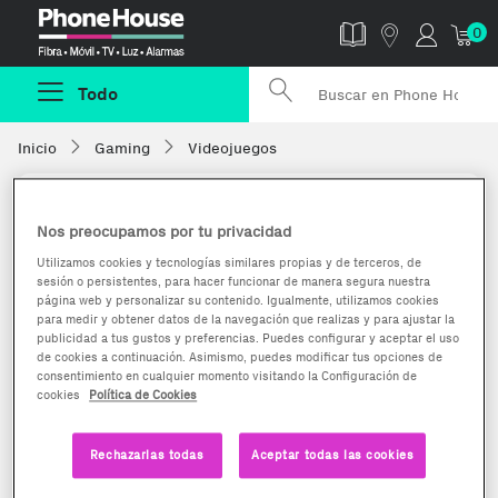
Phonehouse
0
Todo
Inicio
Gaming
Videojuegos
Nos preocupamos por tu privacidad
Utilizamos cookies y tecnologías similares propias y de terceros, de
sesión o persistentes, para hacer funcionar de manera segura nuestra
página web y personalizar su contenido. Igualmente, utilizamos cookies
para medir y obtener datos de la navegación que realizas y para ajustar la
publicidad a tus gustos y preferencias. Puedes configurar y aceptar el uso
de cookies a continuación. Asimismo, puedes modificar tus opciones de
consentimiento en cualquier momento visitando la Configuración de
cookies
Política de Cookies
Rechazarlas todas
Aceptar todas las cookies