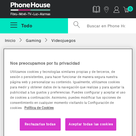
Phonehouse
0
Todo
Inicio
Gaming
Videojuegos
Nos preocupamos por tu privacidad
Utilizamos cookies y tecnologías similares propias y de terceros, de
sesión o persistentes, para hacer funcionar de manera segura nuestra
página web y personalizar su contenido. Igualmente, utilizamos cookies
para medir y obtener datos de la navegación que realizas y para ajustar la
publicidad a tus gustos y preferencias. Puedes configurar y aceptar el uso
de cookies a continuación. Asimismo, puedes modificar tus opciones de
consentimiento en cualquier momento visitando la Configuración de
cookies
Política de Cookies
Rechazarlas todas
Aceptar todas las cookies